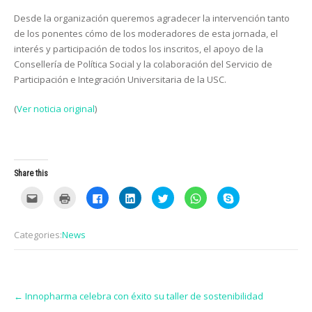
Desde la organización queremos agradecer la intervención tanto
de los ponentes cómo de los moderadores de esta jornada, el
interés y participación de todos los inscritos, el apoyo de la
Consellería de Política Social y la colaboración del Servicio de
Participación e Integración Universitaria de la USC.
(
Ver noticia original
)
Share this
C
C
C
C
C
C
C
l
l
l
l
l
l
l
i
i
i
i
i
i
i
c
c
c
c
c
c
c
k
k
k
k
k
k
k
Categories:
News
t
t
t
t
t
t
t
o
o
o
o
o
o
o
e
p
s
s
s
s
s
m
r
h
h
h
h
h
a
i
a
a
a
a
a
i
n
r
r
r
r
r
Post
l
t
e
e
e
e
e
t
(
o
o
o
o
o
←
Innopharma celebra con éxito su taller de sostenibilidad
navigation
h
O
n
n
n
n
n