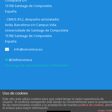
Choupana s/n
15706 Santiago de Compostela
España
- CIMUS (PL2, despacho acristalado)
Avda. Barcelona s/n Campus Vida.
Universidade de Santiago de Compostela
15782 Santiago de Compostela
España
info@xenomica.eu
@GMXenomica
Descarga de consentimientos informados
Uso de cookies
Este sitio web utiliza cookies para que usted tenga la mejor experiencia de
usuario. Si continúa navegando está dando su consentimiento para la aceptació
de las mencionadas cookies y la aceptación de nuestra
política de cookies
, pinc
Aviso legal, Condiciones de uso y Política de privacidad
el enlace para mayor información.
Diseño web
Communication Sociale
plugin cook