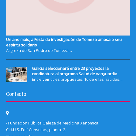
Un ano máis, a Festa da investigación de Tomeza amosa o seu
espíritu solidario
A igrexa de San Pedro de Tomeza…
Galicia seleccionará entre 23 proyectos la
candidatura al programa Salud de vanguardia
Entre veintitrés propuestas, 16 de ellas nacidas…
Contacto
- Fundación Pública Galega de Medicina Xenómica.
C.H.U.S. Edif Consultas, planta -2.