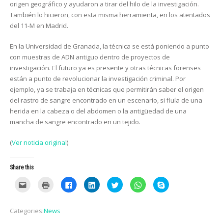
origen geográfico y ayudaron a tirar del hilo de la investigación.
También lo hicieron, con esta misma herramienta, en los atentados
del 11-M en Madrid.
En la Universidad de Granada, la técnica se está poniendo a punto
con muestras de ADN antiguo dentro de proyectos de
investigación. El futuro ya es presente y otras técnicas forenses
están a punto de revolucionar la investigación criminal. Por
ejemplo, ya se trabaja en técnicas que permitirán saber el origen
del rastro de sangre encontrado en un escenario, si fluía de una
herida en la cabeza o del abdomen o la antigüedad de una
mancha de sangre encontrado en un tejido.
(
Ver noticia original
)
Share this
C
C
C
C
C
C
C
l
l
l
l
l
l
l
i
i
i
i
i
i
i
c
c
c
c
c
c
c
k
k
k
k
k
k
k
Categories:
News
t
t
t
t
t
t
t
o
o
o
o
o
o
o