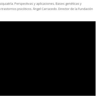
quiatría. Perspectivas y aplicaciones. Bases genéticas y
 trastornos psicóticos. Ángel Carracedo. Director de la Fundación