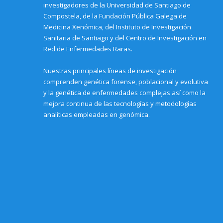
w
n
n
d
n
w
investigadores de la Universidad de Santiago de
w
d
d
o
d
)
i
o
o
w
o
Compostela, de la Fundación Pública Galega de
n
w
w
)
w
Medicina Xenómica, del Instituto de Investigación
d
)
)
)
o
Sanitaria de Santiago y del Centro de Investigación en
w
)
Red de Enfermedades Raras.
Nuestras principales líneas de investigación
comprenden genética forense, poblacional y evolutiva
y la genética de enfermedades complejas así como la
mejora continua de las tecnologías y metodologías
analíticas empleadas en genómica.