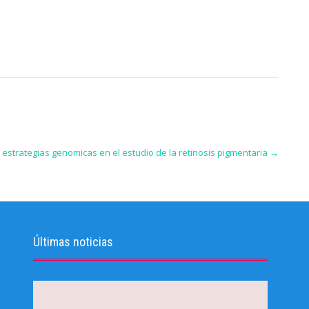
 estrategias genomicas en el estudio de la retinosis pigmentaria
→
Últimas noticias