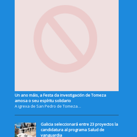
Un ano máis, a Festa da investigación de Tomeza
amosa o seu espíritu solidario
A igrexa de San Pedro de Tomeza…
Galicia seleccionará entre 23 proyectos la
candidatura al programa Salud de
vanguardia