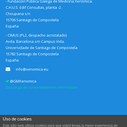
- Fundación Pública Galega de Medicina Xenómica.
C.H.U.S. Edif Consultas, planta -2.
Choupana s/n
15706 Santiago de Compostela
España
- CIMUS (PL2, despacho acristalado)
Avda. Barcelona s/n Campus Vida.
Universidade de Santiago de Compostela
15782 Santiago de Compostela
España
info@xenomica.eu
@GMXenomica
Descarga de consentimientos informados
Uso de cookies
Este sitio web utiliza cookies para que usted tenga la mejor experiencia de