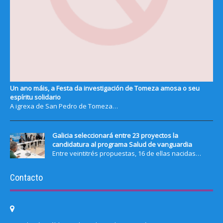
Un ano máis, a Festa da investigación de Tomeza amosa o seu
espíritu solidario
A igrexa de San Pedro de Tomeza…
Galicia seleccionará entre 23 proyectos la
candidatura al programa Salud de vanguardia
Entre veintitrés propuestas, 16 de ellas nacidas…
Contacto