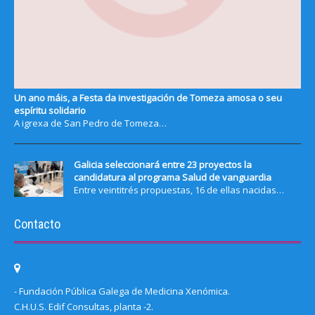
Un ano máis, a Festa da investigación de Tomeza amosa o seu
espíritu solidario
A igrexa de San Pedro de Tomeza…
Galicia seleccionará entre 23 proyectos la
candidatura al programa Salud de vanguardia
Entre veintitrés propuestas, 16 de ellas nacidas…
Contacto
- Fundación Pública Galega de Medicina Xenómica.
C.H.U.S. Edif Consultas, planta -2.