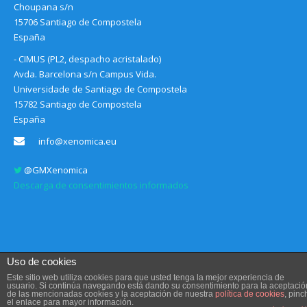
Choupana s/n
15706 Santiago de Compostela
España
- CIMUS (PL2, despacho acristalado)
Avda. Barcelona s/n Campus Vida.
Universidade de Santiago de Compostela
15782 Santiago de Compostela
España
info@xenomica.eu
@GMXenomica
Descarga de consentimientos informados
Uso de cookies
Este sitio web utiliza cookies para que usted tenga la mejor experiencia de
usuario. Si continúa navegando está dando su consentimiento para la aceptació
de las mencionadas cookies y la aceptación de nuestra
política de cookies
, pinc
Aviso legal, Condiciones de uso y Política de privacidad
el enlace para mayor información.