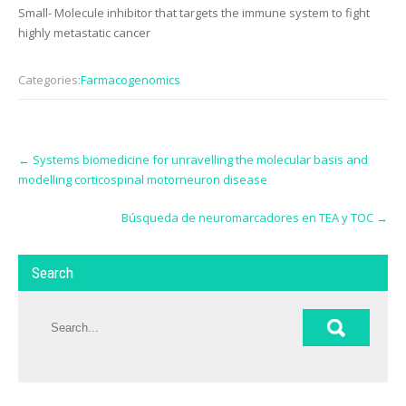
Small- Molecule inhibitor that targets the immune system to fight
highly metastatic cancer
Categories:
Farmacogenomics
Post
←
Systems biomedicine for unravelling the molecular basis and
navigation
modelling corticospinal motorneuron disease
Búsqueda de neuromarcadores en TEA y TOC
→
Search