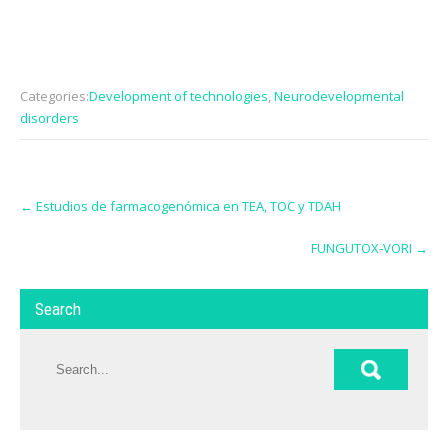
Categories:
Development of technologies
,
Neurodevelopmental
disorders
Post
←
Estudios de farmacogenómica en TEA, TOC y TDAH
navigation
FUNGUTOX-VORI
→
Search