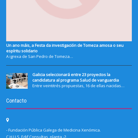
Un ano máis, a Festa da investigación de Tomeza amosa o seu
espíritu solidario
A igrexa de San Pedro de Tomeza…
Galicia seleccionará entre 23 proyectos la
candidatura al programa Salud de vanguardia
Entre veintitrés propuestas, 16 de ellas nacidas…
Contacto
- Fundación Pública Galega de Medicina Xenómica.
C.H.U.S. Edif Consultas, planta -2.