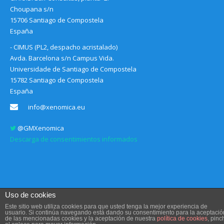
Choupana s/n
15706 Santiago de Compostela
España
- CIMUS (PL2, despacho acristalado)
Avda. Barcelona s/n Campus Vida.
Universidade de Santiago de Compostela
15782 Santiago de Compostela
España
info@xenomica.eu
@GMXenomica
Descarga de consentimientos informados
Uso de cookies
Este sitio web utiliza cookies para que usted tenga la mejor experiencia de
usuario. Si continúa navegando está dando su consentimiento para la aceptació
de las mencionadas cookies y la aceptación de nuestra
política de cookies
, pinc
Aviso legal, Condiciones de uso y Política de privacidad