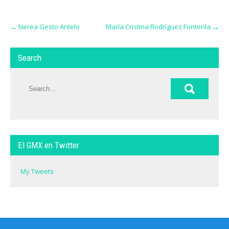
Post
←
Nerea Gesto Antelo
María Cristina Rodríguez Fontenla
→
navigation
Search
El GMX en Twitter
My Tweets