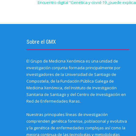
o
s
e
k
t
t
p
Encuentro digital “Genética y covid-19 ¿puede explica
a
i
b
e
t
s
e
f
n
o
d
e
A
(
r
n
o
I
r
p
O
i
e
k
n
(
p
p
e
w
(
(
O
(
e
n
w
O
O
p
O
n
d
i
p
p
e
p
s
(
n
e
e
n
e
i
O
d
n
n
s
n
n
p
o
s
s
i
s
n
e
w
i
i
n
i
e
Sobre el GMX
n
)
n
n
n
n
w
s
n
n
e
n
w
i
e
e
w
e
i
n
w
w
w
w
n
n
w
w
i
w
d
El Grupo de Medicina Xenómica es una unidad de
e
i
i
n
i
o
w
n
n
d
n
w
investigación conjunta formada principalmente por
w
d
d
o
d
)
i
o
o
w
o
investigadores de la Universidad de Santiago de
n
w
w
)
w
Compostela, de la Fundación Pública Galega de
d
)
)
)
o
Medicina Xenómica, del Instituto de Investigación
w
)
Sanitaria de Santiago y del Centro de Investigación en
Red de Enfermedades Raras.
Nuestras principales líneas de investigación
comprenden genética forense, poblacional y evolutiva
y la genética de enfermedades complejas así como la
mejora continua de las tecnologías y metodologías