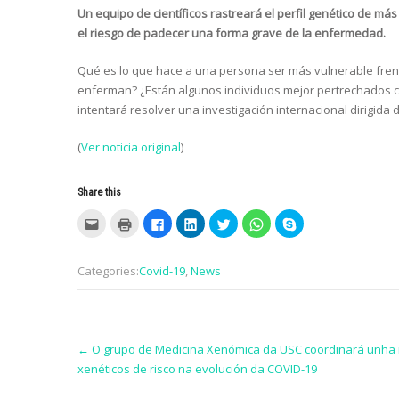
Un equipo de científicos rastreará el perfil genético de m
el riesgo de padecer una forma grave de la enfermedad.
Qué es lo que hace a una persona ser más vulnerable frent
enferman? ¿Están algunos individuos mejor pertrechados co
intentará resolver una investigación internacional dirigi
(
Ver noticia original
)
Share this
C
C
C
C
C
C
C
l
l
l
l
l
l
l
i
i
i
i
i
i
i
c
c
c
c
c
c
c
k
k
k
k
k
k
k
Categories:
Covid-19
,
News
t
t
t
t
t
t
t
o
o
o
o
o
o
o
e
p
s
s
s
s
s
m
r
h
h
h
h
h
a
i
a
a
a
a
a
i
n
r
r
r
r
r
Post
l
t
e
e
e
e
e
t
(
o
o
o
o
o
←
O grupo de Medicina Xenómica da USC coordinará unha in
navigation
h
O
n
n
n
n
n
xenéticos de risco na evolución da COVID-19
i
p
F
L
T
W
S
s
e
a
i
w
h
k
t
n
c
n
i
a
y