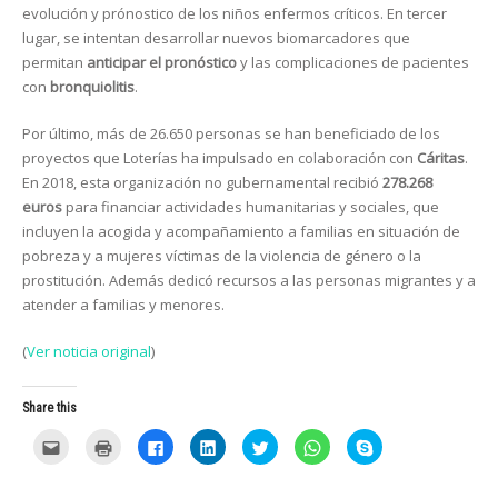
evolución y prónostico de los niños enfermos críticos. En tercer
lugar, se intentan desarrollar nuevos biomarcadores que
permitan
anticipar el pronóstico
y las complicaciones de pacientes
con
bronquiolitis
.
Por último, más de 26.650 personas se han beneficiado de los
proyectos que Loterías ha impulsado en colaboración con
Cáritas
.
En 2018, esta organización no gubernamental recibió
278.268
euros
para financiar actividades humanitarias y sociales, que
incluyen la acogida y acompañamiento a familias en situación de
pobreza y a mujeres víctimas de la violencia de género o la
prostitución. Además dedicó recursos a las personas migrantes y a
atender a familias y menores.
(
Ver noticia original
)
Share this
C
C
C
C
C
C
C
l
l
l
l
l
l
l
i
i
i
i
i
i
i
c
c
c
c
c
c
c
k
k
k
k
k
k
k