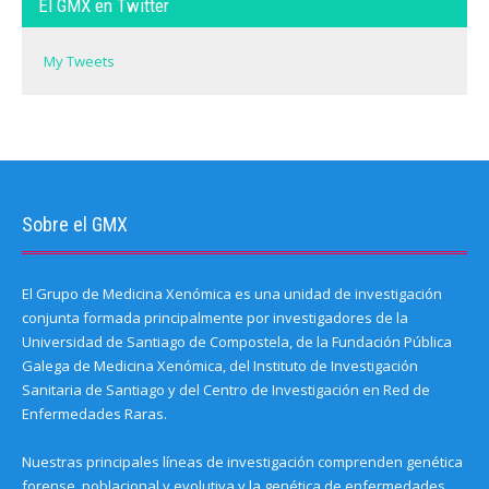
El GMX en Twitter
i
o
o
w
o
n
w
w
)
w
d
)
)
)
o
My Tweets
w
)
Sobre el GMX
El Grupo de Medicina Xenómica es una unidad de investigación
conjunta formada principalmente por investigadores de la
Universidad de Santiago de Compostela, de la Fundación Pública
Galega de Medicina Xenómica, del Instituto de Investigación
Sanitaria de Santiago y del Centro de Investigación en Red de
Enfermedades Raras.
Nuestras principales líneas de investigación comprenden genética
forense, poblacional y evolutiva y la genética de enfermedades