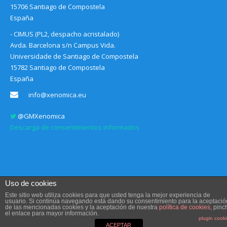
15706 Santiago de Compostela
España
- CIMUS (PL2, despacho acristalado)
Avda. Barcelona s/n Campus Vida.
Universidade de Santiago de Compostela
15782 Santiago de Compostela
España
info@xenomica.eu
@GMXenomica
Descarga de consentimientos informados
Uso de cookies
Este sitio web utiliza cookies para que usted tenga la mejor experiencia de
usuario. Si continúa navegando está dando su consentimiento para la aceptació
de las mencionadas cookies y la aceptación de nuestra
política de cookies
, pinc
Aviso legal, Condiciones de uso y Política de privacidad
el enlace para mayor información.
plugin cook
Diseño web
Communication Sociale
ACEPTAR