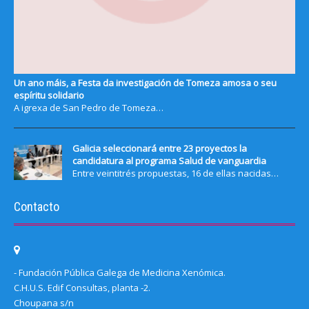
Un ano máis, a Festa da investigación de Tomeza amosa o seu
espíritu solidario
A igrexa de San Pedro de Tomeza…
Galicia seleccionará entre 23 proyectos la
candidatura al programa Salud de vanguardia
Entre veintitrés propuestas, 16 de ellas nacidas…
Contacto
- Fundación Pública Galega de Medicina Xenómica.
C.H.U.S. Edif Consultas, planta -2.
Choupana s/n