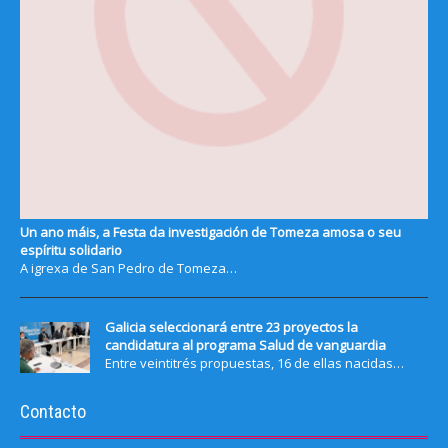
Un ano máis, a Festa da investigación de Tomeza amosa o seu
espíritu solidario
A igrexa de San Pedro de Tomeza…
Galicia seleccionará entre 23 proyectos la
candidatura al programa Salud de vanguardia
Entre veintitrés propuestas, 16 de ellas nacidas…
Contacto