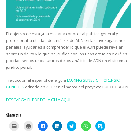
El objetivo de esta guía es dar a conocer al público general y
profesional la utilidad del análisis de ADN en las investigaciones
penales, ayudarles a comprender lo que el ADN puede revelar
sobre un delito y lo que no, cuáles son los usos actuales y cuáles
podrían ser los usos futuros de los análisis de ADN en el sistema
jurídico penal.
Traducción al español de la guía
MAKING SENSE OF FORENSIC
GENETICS
editada en 2017 en el marco del proyecto EUROFORGEN.
DESCARGA EL PDF DE LA GUÍA AQUÍ
Share this
C
C
C
C
C
C
C
l
l
l
l
l
l
l
i
i
i
i
i
i
i
c
c
c
c
c
c
c