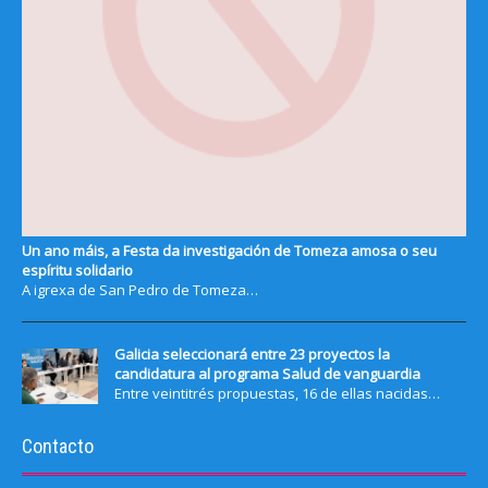
Un ano máis, a Festa da investigación de Tomeza amosa o seu
espíritu solidario
A igrexa de San Pedro de Tomeza…
Galicia seleccionará entre 23 proyectos la
candidatura al programa Salud de vanguardia
Entre veintitrés propuestas, 16 de ellas nacidas…
Contacto