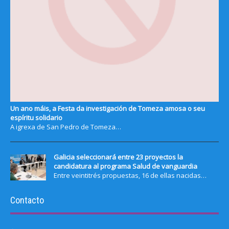
Un ano máis, a Festa da investigación de Tomeza amosa o seu
espíritu solidario
A igrexa de San Pedro de Tomeza…
Galicia seleccionará entre 23 proyectos la
candidatura al programa Salud de vanguardia
Entre veintitrés propuestas, 16 de ellas nacidas…
Contacto