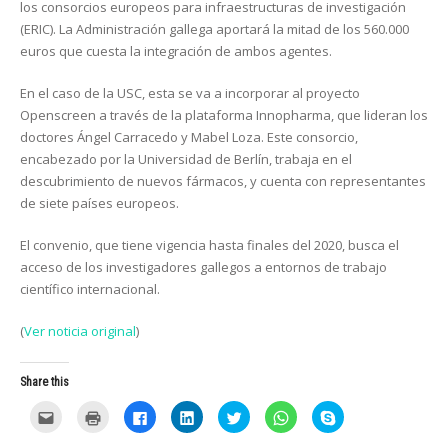
los consorcios europeos para infraestructuras de investigación
(ERIC). La Administración gallega aportará la mitad de los 560.000
euros que cuesta la integración de ambos agentes.
En el caso de la USC, esta se va a incorporar al proyecto
Openscreen a través de la plataforma Innopharma, que lideran los
doctores Ángel Carracedo y Mabel Loza. Este consorcio,
encabezado por la Universidad de Berlín, trabaja en el
descubrimiento de nuevos fármacos, y cuenta con representantes
de siete países europeos.
El convenio, que tiene vigencia hasta finales del 2020, busca el
acceso de los investigadores gallegos a entornos de trabajo
científico internacional.
(
Ver noticia original
)
Share this
C
C
C
C
C
C
C
l
l
l
l
l
l
l
i
i
i
i
i
i
i