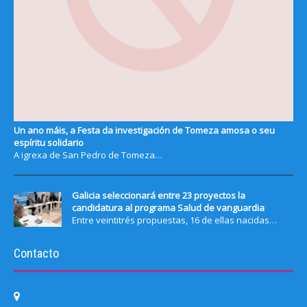
Un ano máis, a Festa da investigación de Tomeza amosa o seu
espíritu solidario
A igrexa de San Pedro de Tomeza…
Galicia seleccionará entre 23 proyectos la
candidatura al programa Salud de vanguardia
Entre veintitrés propuestas, 16 de ellas nacidas…
Contacto