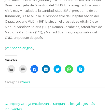
Domínguez, jefe de Diges­tivo del CHUS. Una asegu­radora como
AMA, muy vinculada a la sanidad, si­túa 83º al presidente de su
fundación, Diego Murillo. Al responsable de Hospi­talización del
Chuac, Lu­ciano Vidán (103) le siguen el prestigioso oftalmólogo
Manuel Sánchez Salorio (110) o Ramón Cacabelos, catedrático de
Medicina Genómica (115), y Marisol Soengas, responsable del
CNIO, un puesto después
(
Ver noticia original
)
Share this
C
C
C
C
C
C
C
l
l
l
l
l
l
l
i
i
i
i
i
i
i
c
c
c
c
c
c
c
k
k
k
k
k
k
k
Categories:
News
t
t
t
t
t
t
t
o
o
o
o
o
o
o
e
p
s
s
s
s
s
m
r
h
h
h
h
h
a
i
a
a
a
a
a
i
n
r
r
r
r
r
Post
l
t
e
e
e
e
e
t
(
o
o
o
o
o
←
Feijóo y Ortega encabezan el ranquin de los gallegos más
navigation
h
O
n
n
n
n
n
influyentes
i
p
F
L
T
W
S