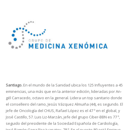
Santiago.
En el mundo de la Sanidad ubica los 125 In­fluyentes a 45
eminencias, una más que en la anterior edición, lideradas por An­
gél Carracedo, octavo en la general. Lidera un top sa­nitario donde
el consellei­ro del ramo, Jesús Vázquez Almuiña (44), es segundo. El
jefe de Oncología del CHUS, Rafael López es el 47 º en el global, y
José Cas­tillo, 57. Luis Liz-Marzán, jefe del grupo Ciber-BBN es 77 º,
seguido del presidente de la Sociedad Española de Cardiología,
José Ramón González Juanatey, 78 º. En el puesto 80 está Enrique