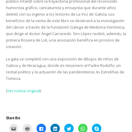
público infantil sobre la trayectoria profesional del reconocido
humorista gráfico, caricaturista y ensayista que durante años
deleitó con su ingenio a los lectores de La Voz de Galicia. Los
beneficios de la venta de este libro se destinará a la investigación
del cáncer a través de la Fundación Galega de Medicina Xenómica,
que dirige el doctor Ángel Carracedo. Siro López recibió, además, la
primera Roseira de Loli, una asociación benéfica en proceso de
creación.
La gala se completó con una exposición de dibujos de niños de
Galicia y de Nicaragua, donde es misionero el Padre Rodolfo, un
recital poético y la actuación de las pandereteiras As Estreliñas de
Tomeza.
(
Ver noticia original
)
Share this
C
C
C
C
C
C
C
l
l
l
l
l
l
l