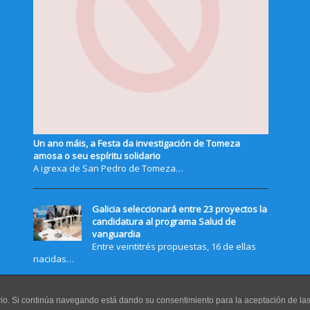
Un ano máis, a Festa da investigación de Tomeza
amosa o seu espíritu solidario
A igrexa de San Pedro de Tomeza…
Galicia seleccionará entre 23 proyectos la
candidatura al programa Salud de
vanguardia
Entre veintitrés propuestas, 16 de ellas
nacidas…
uario. Si continúa navegando está dando su consentimiento para la aceptación de l