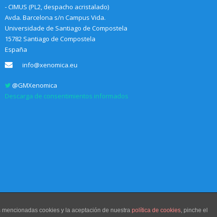
- CIMUS (PL2, despacho acristalado)
Avda. Barcelona s/n Campus Vida.
Universidade de Santiago de Compostela
15782 Santiago de Compostela
España
info@xenomica.eu
@GMXenomica
Descarga de consentimientos informados
as mencionadas cookies y la aceptación de nuestra
política de cookies
, pinche el