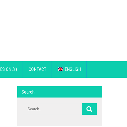
ES ONLY)
CONTACT
ENGLISH
Search