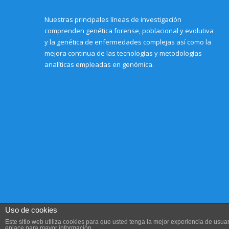
Nuestras principales líneas de investigación
comprenden genética forense, poblacional y evolutiva
y la genética de enfermedades complejas así como la
mejora continua de las tecnologías y metodologías
analíticas empleadas en genómica.
Uso de cookies
Este sitio web utiliza cookies para que usted tenga la mejor experiencia de us
enlace para mayor información.