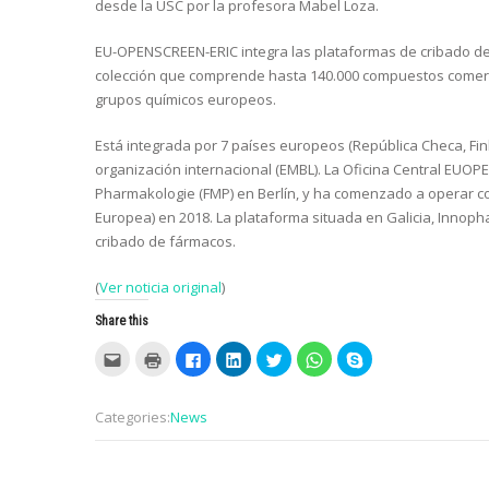
desde la USC por la profesora Mabel Loza.
EU-OPENSCREEN-ERIC integra las plataformas de cribado de
colección que comprende hasta 140.000 compuestos comerci
grupos químicos europeos.
Está integrada por 7 países europeos (República Checa, Fin
organización internacional (EMBL). La Oficina Central EUOP
Pharmakologie (FMP) en Berlín, y ha comenzado a operar co
Europea) en 2018. La plataforma situada en Galicia, Innoph
cribado de fármacos.
(
Ver noticia original
)
Share this
C
C
C
C
C
C
C
l
l
l
l
l
l
l
i
i
i
i
i
i
i
c
c
c
c
c
c
c
k
k
k
k
k
k
k
Categories:
News
t
t
t
t
t
t
t
o
o
o
o
o
o
o
e
p
s
s
s
s
s
m
r
h
h
h
h
h
a
i
a
a
a
a
a
i
n
r
r
r
r
r