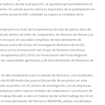
 de Galicia y desde la propia USC se aportará aproximadamente el
rma. Se calcula que los retornos esperados de la participación en
primer proyecto ERIC solicitado ya supera el completo de la
nnopharma es fruto de la experiencia de más de quince años de
ba de cientos de miles de compuestos, de decenas de dianas y la
 de ensayos en cascadas completas de descubrimiento de
ida por parte del Grupo de Investigación BioFarma de la USC,
ómica con la incorporación del Grupo de Medicina Genómica,
 Innopharma (2012-2015) con financiación del Fondo Regional
o las capacidades genómicas y de descubrimiento de fármacos de
 de alto rendimiento para el cribado de fármacos, con excelentes
 de 60.000 moléculas para el desarrollo de proyectos en este
ado acuerdos con 25 centros de investigación, con 42 empresas,
céuticas sobre nuevos modelos de colaboración. La inclusión de
abajo llevado a cabo en Galicia desde la Red Gallega de I+D en
a en Descubrimiento de Fármacos (REDEFAR), ambas coordinadas