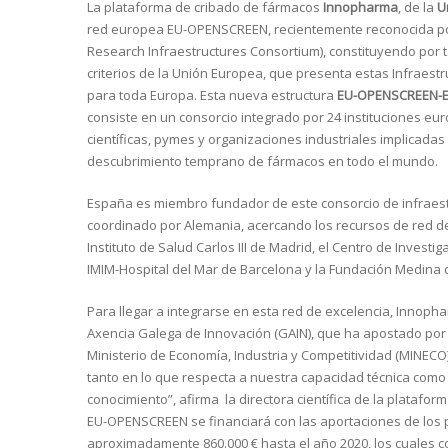
La plataforma de cribado de fármacos
Innopharma
, de la
U
red europea EU-OPENSCREEN, recientemente reconocida por
Research Infraestructures Consortium), constituyendo por 
criterios de la Unión Europea, que presenta estas Infraestru
para toda Europa. Esta nueva estructura
EU-OPENSCREEN-E
consiste en un consorcio integrado por 24 instituciones eu
científicas, pymes y organizaciones industriales implicada
descubrimiento temprano de fármacos en todo el mundo.
España es miembro fundador de este consorcio de infraest
coordinado por Alemania, acercando los recursos de red de
Instituto de Salud Carlos III de Madrid, el Centro de Invest
IMIM-Hospital del Mar de Barcelona y la Fundación Medina
Para llegar a integrarse en esta red de excelencia, Innopha
Axencia Galega de Innovación (GAIN), que ha apostado por 
Ministerio de Economía, Industria y Competitividad (MINECO).
tanto en lo que respecta a nuestra capacidad técnica como 
conocimiento”, afirma la directora científica de la platafo
EU-OPENSCREEN se financiará con las aportaciones de los p
aproximadamente 860.000 € hasta el año 2020, los cuales 