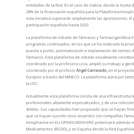
entidades de la Red. En el caso de Galicia, desde la Xunta
28% de la financiación española para la Plataforma Innopha
esta iniciativa superarán ampliamente las aportaciones. El 
participación española hasta 2020.
La plataforma de cribado de fármacos y farmacogenética I
programas continuados, en los que se ha realizado la prue
puesta a punto, automatización e implantación de cientos
fármacos. Esta plataforma de cribado inicialmente constitu
coordinado por la profesora Loza, amplió su trabajo a gen
coordinado por el profesor
Ángel Carracedo,
en el proyecto
Europeo a través del MINECO. La plataforma aúna por tant
la USC.
Actualmente esta plataforma consta de una infraestructura
profesionales altamente especializados, y de una colección
ámbito. Sus capacidades han propiciado que se hayan firm
que se hayan suscrito cinco acuerdos con compañías farma
Innopharma en EU-OPENSCREEN-ERIC potenciará además el tr
Medicamentos (REGID), y en España desde la Red Español