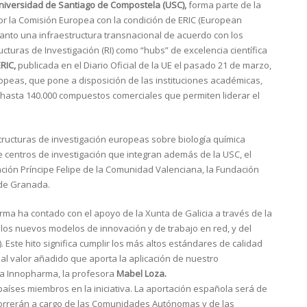
niversidad de Santiago de Compostela (USC),
forma parte de la
 la Comisión Europea con la condición de ERIC (European
tanto una infraestructura transnacional de acuerdo con los
cturas de Investigación (RI) como “hubs” de excelencia científica
RIC,
publicada en el Diario Oficial de la UE el pasado 21 de marzo,
ropeas, que pone a disposición de las instituciones académicas,
s hasta 140.000 compuestos comerciales que permiten liderar el
ructuras de investigación europeas sobre biología química
 centros de investigación que integran además de la USC, el
igación Príncipe Felipe de la Comunidad Valenciana, la Fundación
 de Granada.
rma ha contado con el apoyo de la Xunta de Galicia a través de la
los nuevos modelos de innovación y de trabajo en red, y del
 Este hito significa cumplir los más altos estándares de calidad
al valor añadido que aporta la aplicación de nuestro
rma Innopharma, la profesora
Mabel Loza.
aíses miembros en la iniciativa. La aportación española será de
correrán a cargo de las Comunidades Autónomas y de las