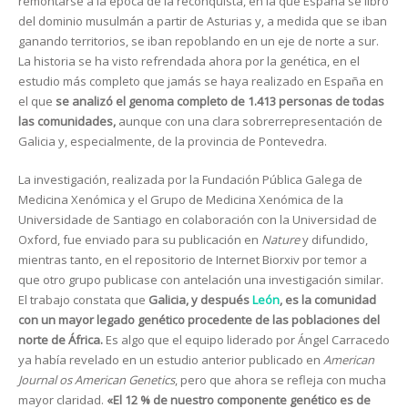
remontarse a la época de la reconquista, en la que España se libró
del dominio musulmán a partir de Asturias y, a medida que se iban
ganando territorios, se iban repoblando en un eje de norte a sur.
La historia se ha visto refrendada ahora por la genética, en el
estudio más completo que jamás se haya realizado en España en
el que
se analizó el genoma completo de 1.413 personas de todas
las comunidades,
aunque con una clara sobrerrepresentación de
Galicia y, especialmente, de la provincia de Pontevedra.
La investigación, realizada por la Fundación Pública Galega de
Medicina Xenómica y el Grupo de Medicina Xenómica de la
Universidade de Santiago en colaboración con la Universidad de
Oxford, fue enviado para su publicación en
Nature
y difundido,
mientras tanto, en el repositorio de Internet Biorxiv por temor a
que otro grupo publicase con antelación una investigación similar.
El trabajo constata que
Galicia, y después
León
, es la comunidad
con un mayor legado genético procedente de las poblaciones del
norte de África.
Es algo que el equipo liderado por Ángel Carracedo
ya había revelado en un estudio anterior publicado en
American
Journal os American Genetics
, pero que ahora se refleja con mucha
mayor claridad.
«El 12 % de nuestro componente genético es de