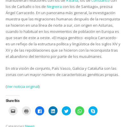
mantuvieran relaciones con los de
A Baña
, los de
Coristanco
con
los de Carballo o los de
Negreira
con los de Santiago», precisa
Ángel Carracedo. En un panorama más general, la investigación
muestra que las migraciones humanas después de la reconquista
se hicieron en una línea de norte a sur, con origen en Asturias,
cuando lo habitual en los movimientos de población en Europa es
que sean de este a oeste. «El mapa genético -explica Carracedo-
es un reflejo de la estructura política y lingüística de los siglos XIV y
XV y de las repoblaciones que se hicieron con la reconquista tras
el abandono del territorio por parte de los musulmanes.
En otra visión de conjunto, País Vasco, Galicia y Cataluña son las
zonas con un mayor número de características genéticas propias.
(
Ver noticia original
)
Share this
C
C
C
C
C
C
C
l
l
l
l
l
l
l
i
i
i
i
i
i
i
c
c
c
c
c
c
c
k
k
k
k
k
k
k
Categories:
News
t
t
t
t
t
t
t