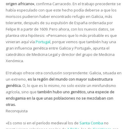
origen africano»
, confirma Carracedo. En el trabajo precedente se
había especulado con que este hecho podía deberse a que los
moriscos pudieron haber encontrado refugio en Galicia, más
tolerante, después de su expulsión de España ordenada por
Felipe III a partir de 1609. Pero ahora, con los nuevos datos, se
plantea otra hipótesis: «Pensamos que lo más probable es que
vinieran aquí vía
Portugal
, porque vemos que también hay una
gran influencia genética entre Galicia y Portugal», apunta el
catedrático de Medicina Legal y director del grupo de Medicina
Xenómica.
El trabajo ofrece otra conclusión sorprendente: Galicia, situada en
un extremo,
es la región del mundo con mayor subestructura
genética.
O, lo que es lo mismo, no solo existe un minifundismo
agrícola, sino que
también hubo uno genético, una especie de
endogamia en la que unas poblaciones no se mezclaban con
otras.
Reconquista
«Es como si en el período medieval los de
Santa Comba
no