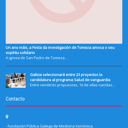
Un ano máis, a Festa da investigación de Tomeza amosa o seu
espíritu solidario
A igrexa de San Pedro de Tomeza…
Galicia seleccionará entre 23 proyectos la
candidatura al programa Salud de vanguardia
Entre veintitrés propuestas, 16 de ellas nacidas…
Contacto
- Fundación Pública Galega de Medicina Xenómica.