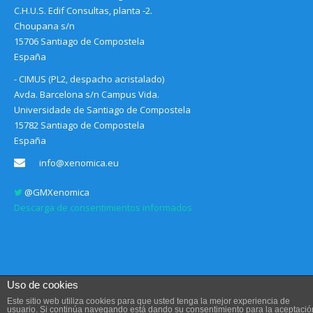
C.H.U.S. Edif Consultas, planta -2.
Choupana s/n
15706 Santiago de Compostela
España
- CIMUS (PL2, despacho acristalado)
Avda. Barcelona s/n Campus Vida.
Universidade de Santiago de Compostela
15782 Santiago de Compostela
España
info@xenomica.eu
@GMXenomica
Descarga de consentimientos informados
Uso de cookies
Este sitio web utiliza cookies para que usted tenga la mejor experiencia de
usuario. Si continúa navegando está dando su consentimiento para la aceptació