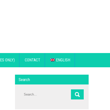
ES ONLY)
CONTACT
ENGLISH
Search