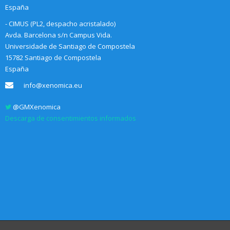
España
- CIMUS (PL2, despacho acristalado)
Avda. Barcelona s/n Campus Vida.
Universidade de Santiago de Compostela
15782 Santiago de Compostela
España
info@xenomica.eu
@GMXenomica
Descarga de consentimientos informados