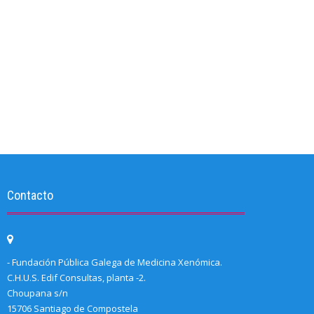
Contacto
- Fundación Pública Galega de Medicina Xenómica.
C.H.U.S. Edif Consultas, planta -2.
Choupana s/n
15706 Santiago de Compostela