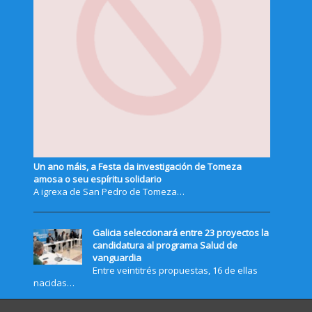
Un ano máis, a Festa da investigación de Tomeza
amosa o seu espíritu solidario
A igrexa de San Pedro de Tomeza…
Galicia seleccionará entre 23 proyectos la
candidatura al programa Salud de
vanguardia
Entre veintitrés propuestas, 16 de ellas
nacidas…