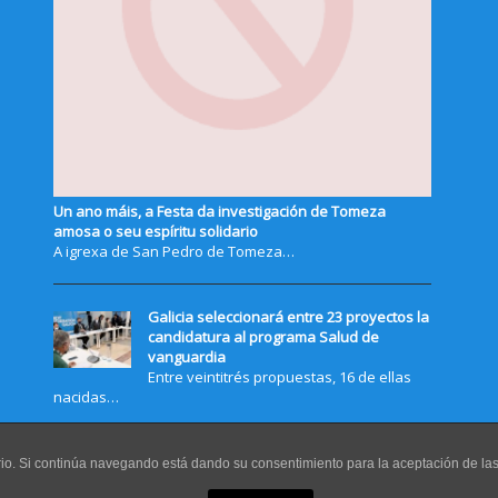
Un ano máis, a Festa da investigación de Tomeza
amosa o seu espíritu solidario
A igrexa de San Pedro de Tomeza…
Galicia seleccionará entre 23 proyectos la
candidatura al programa Salud de
vanguardia
Entre veintitrés propuestas, 16 de ellas
nacidas…
uario. Si continúa navegando está dando su consentimiento para la aceptación de l