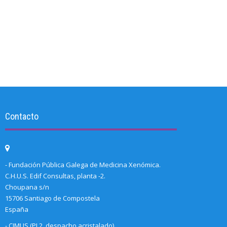
Contacto
- Fundación Pública Galega de Medicina Xenómica.
C.H.U.S. Edif Consultas, planta -2.
Choupana s/n
15706 Santiago de Compostela
España
- CIMUS (PL2, despacho acristalado)