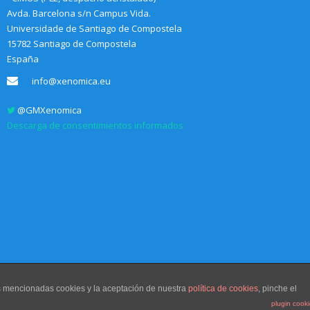
Avda. Barcelona s/n Campus Vida.
Universidade de Santiago de Compostela
15782 Santiago de Compostela
España
info@xenomica.eu
@GMXenomica
Descarga de consentimientos informados
as mencionadas cookies y la aceptación de nuestra
política de cookies
, pinche el
plugin cook
Diseño web
Communication Sociale