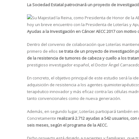
La Sociedad Estatal patrocinará un proyecto de investigaci
Su Majestad la Reina, como Presidenta de Honor de la AE
hoy un breve encuentro con la Presidenta de Loterías y Apu
Ayudas a la Investigación en Cáncer AECC 2017 con motivo de
Dentro del convenio de colaboración que Loterías mantiene 
primero de ellos
se trata de un proyecto de investigación p
de la resistencia de tumores de cabeza y cuello a los trata
prestigioso investigador español, el Doctor Ángel Carracedo
En concreto, el objetivo principal de este estudio será la id
adquisición de resistencia a los agentes quimioterapéuti
terapéutico innovador y más eficaz contra las células mad
tanto convencionales como de nueva generación.
Además, en segundo lugar, Loterías participará también en 
Concretamente
realizará 2.712 ayudas a 542 usuarios, con
seis meses, según el programa de la AECC.
Dicho proyecto está dirigido a pacientes y familiares, que 