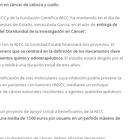
ón en cáncer de cabeza y cuello.
CC y de la Fundación Científica AECC, ha mantenido en el día de
estas del Estado, Inmaculada García, en el acto de
entrega de
l ‘Día Mundial de la Investigación en Cáncer’.
con la AECC, la Sociedad Estatal financiará dos proyectos. El
ionero que se centrará en la definición de los mecanismos clave
mientos quimio y adioterapéuticos.
El estudio estará dirigido por el
 y tendrá una duración inicial de tres años.
entificación de vías moleculares cuya inhibición podría prevenir la
cos en pacientes con tumores HNSCC, mediante un enfoque
re de cáncer tumorales resistentes a agentes quimioterapéuticos
un proyecto de apoyo social a beneficiarios de la AECC.
 una media de 1.500 euros por usuario en un período máximo de
tras un diagnóstico de cáncer, deben afrontar desajustes