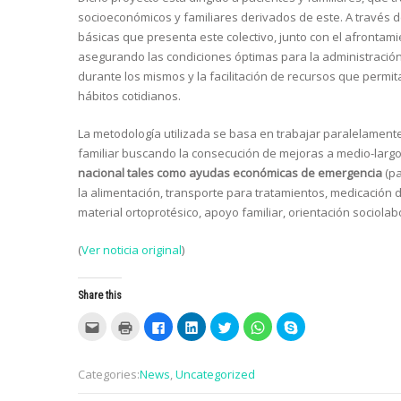
socioeconómicos y familiares derivados de este. A través 
básicas que presenta este colectivo, junto con el afrontam
asegurando las condiciones óptimas para la administración 
durante los mismos y la facilitación de recursos que permit
hábitos cotidianos.
La metodología utilizada se basa en trabajar paralelamente
familiar buscando la consecución de mejoras a medio-largo 
nacional tales como ayudas económicas de emergencia
(p
la alimentación, transporte para tratamientos, medicación 
material ortoprotésico, apoyo familiar, orientación sociolabo
(
Ver noticia original
)
Share this
C
C
C
C
C
C
C
l
l
l
l
l
l
l
i
i
i
i
i
i
i
c
c
c
c
c
c
c
k
k
k
k
k
k
k
Categories:
News
,
Uncategorized
t
t
t
t
t
t
t
o
o
o
o
o
o
o
e
p
s
s
s
s
s