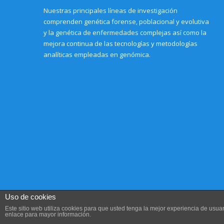
Nuestras principales líneas de investigación
comprenden genética forense, poblacional y evolutiva
y la genética de enfermedades complejas así como la
mejora continua de las tecnologías y metodologías
analíticas empleadas en genómica.
Uso de cookies
Este sitio web utiliza cookies para que usted tenga la mejor experiencia de us
enlace para mayor información.
Aviso legal, Condiciones de uso y Política de privacidad