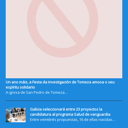
Un ano máis, a Festa da investigación de Tomeza amosa o seu
espíritu solidario
A igrexa de San Pedro de Tomeza…
Galicia seleccionará entre 23 proyectos la
candidatura al programa Salud de vanguardia
Entre veintitrés propuestas, 16 de ellas nacidas…