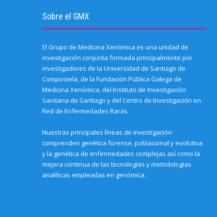
i
e
k
n
(
p
p
e
w
(
(
O
(
e
Sobre el GMX
n
w
O
O
p
O
n
d
i
p
p
e
p
s
(
n
e
e
n
e
i
O
d
n
n
s
n
n
p
o
s
s
i
s
n
e
w
i
i
n
i
e
El Grupo de Medicina Xenómica es una unidad de
n
)
n
n
n
n
w
investigación conjunta formada principalmente por
s
n
n
e
n
w
i
e
e
w
e
i
investigadores de la Universidad de Santiago de
n
w
w
w
w
n
n
w
w
i
w
d
Compostela, de la Fundación Pública Galega de
e
i
i
n
i
o
w
n
n
d
n
w
Medicina Xenómica, del Instituto de Investigación
w
d
d
o
d
)
i
o
o
w
o
Sanitaria de Santiago y del Centro de Investigación en
n
w
w
)
w
d
)
)
)
Red de Enfermedades Raras.
o
w
)
Nuestras principales líneas de investigación
comprenden genética forense, poblacional y evolutiva
y la genética de enfermedades complejas así como la
mejora continua de las tecnologías y metodologías
analíticas empleadas en genómica.