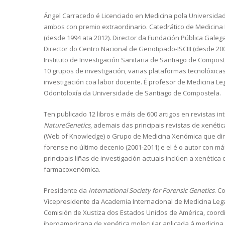
Ángel Carracedo é Licenciado en Medicina pola Universidad
ambos con premio extraordinario. Catedrático de Medicina L
(desde 1994 ata 2012). Director da Fundación Pública Gale
Director do Centro Nacional de Genotipado-ISCIII (desde 20
Instituto de Investigación Sanitaria de Santiago de Compos
10 grupos de investigación, varias plataformas tecnolóxic
investigación coa labor docente. É profesor de Medicina Leg
Odontoloxía da Universidade de Santiago de Compostela.
Ten publicado 12 libros e máis de 600 artigos en revistas in
NatureGenetics
, ademais das principais revistas de xenét
(Web of Knowledge) o Grupo de Medicina Xenómica que dirix
forense no último decenio (2001-2011) e el é o autor con mái
principais liñas de investigación actuais inclúen a xenética
farmacoxenómica.
Presidente da
International Society for Forensic Genetics
. C
Vicepresidente da Academia Internacional de Medicina Le
Comisión de Xustiza dos Estados Unidos de América, coor
iberoamericana de xenética molecular aplicada á medicina