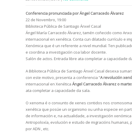
Conferencia pronunciada por Ángel Carracedo Álvarez
22 de Novembro, 19:00
Biblioteca Pública de Santiago Ánxel Casal
Ángel María Carracedo Álvarez, tamén coñecido como Anxo 
internacional en xenética. Conta cun dilatado currículo e
Xenómica que é un referente a nivel mundial. Ten publicado 
e coordina a investigación coa labor docente.
Salón de actos. Entrada libre ata completar a capacidade da
A Biblioteca Pública de Santiago Ánxel Casal desexa sumars
c
on este motivo, presenta a conferencia “
A revolución xen
internacional en Xenética
Ángel Carracedo Álvarez o marte
ata completar a capacidade da sala.
O xenoma
é o conxunto de xenes contidos nos cromosomas
xenética que posúe un organismo ou unha especie en part
de información e, na actualidade, a investigación xenómica
Antropoloxía, evolución e estudo de migracións humanas, pa
por ADN , etc.