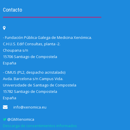
Contacto
- Fundación Pública Galega de Medicina Xenómica.
C.H.U.S. Edif Consultas, planta -2.
Choupana s/n
15706 Santiago de Compostela
España
- CIMUS (PL2, despacho acristalado)
Avda. Barcelona s/n Campus Vida.
Universidade de Santiago de Compostela
15782 Santiago de Compostela
España
info@xenomica.eu
@GMXenomica
Descarga de consentimientos informados