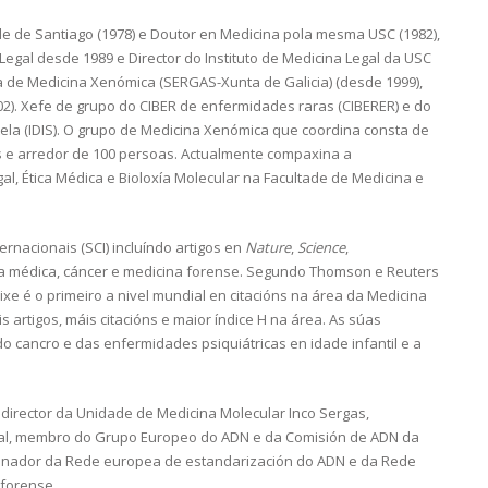
e de Santiago (1978) e Doutor en Medicina pola mesma USC (1982),
egal desde 1989 e Director do Instituto de Medicina Legal da USC
ga de Medicina Xenómica (SERGAS-Xunta de Galicia) (desde 1999),
02). Xefe de grupo do CIBER de enfermidades raras (CIBERER) e do
tela (IDIS). O grupo de Medicina Xenómica que coordina consta de
as e arredor de 100 persoas. Actualmente compaxina a
al, Ética Médica e Bioloxía Molecular na Facultade de Medicina e
ternacionais (SCI) incluíndo artigos en
Nature
,
Science
,
ica médica, cáncer e medicina forense. Segundo Thomson e Reuters
e é o primeiro a nivel mundial en citacións na área da Medicina
s artigos, máis citacións e maior índice H na área. As súas
 do cancro e das enfermidades psiquiátricas en idade infantil e a
odirector da Unidade de Medicina Molecular Inco Sergas,
gal, membro do Grupo Europeo do ADN e da Comisión de ADN da
dinador da Rede europea de estandarización do ADN e da Rede
 forense.