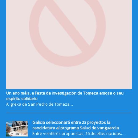
Un ano máis, a Festa da investigación de Tomeza amosa o seu
espíritu solidario
A igrexa de San Pedro de Tomeza…
Galicia seleccionará entre 23 proyectos la
candidatura al programa Salud de vanguardia
Entre veintitrés propuestas, 16 de ellas nacidas…