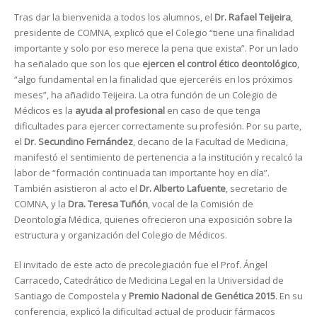
Tras dar la bienvenida a todos los alumnos, el
Dr. Rafael Teijeira
,
presidente de COMNA, explicó que el Colegio “tiene una finalidad
importante y solo por eso merece la pena que exista”. Por un lado
ha señalado que son los que
ejercen el control ético deontológico
,
“algo fundamental en la finalidad que ejerceréis en los próximos
meses”, ha añadido Teijeira. La otra función de un Colegio de
Médicos es la
ayuda al profesional
en caso de que tenga
dificultades para ejercer correctamente su profesión. Por su parte,
el
Dr. Secundino Fernández
, decano de la Facultad de Medicina,
manifestó el sentimiento de pertenencia a la institución y recalcó la
labor de “formación continuada tan importante hoy en día”.
También asistieron al acto el
Dr. Alberto Lafuente
, secretario de
COMNA, y la
Dra. Teresa Tuñón
, vocal de la Comisión de
Deontología Médica, quienes ofrecieron una exposición sobre la
estructura y organización del Colegio de Médicos.
El invitado de este acto de precolegiación fue el Prof. Ángel
Carracedo, Catedrático de Medicina Legal en la Universidad de
Santiago de Compostela y
Premio Nacional de Genética 2015
. En su
conferencia, explicó la dificultad actual de producir fármacos