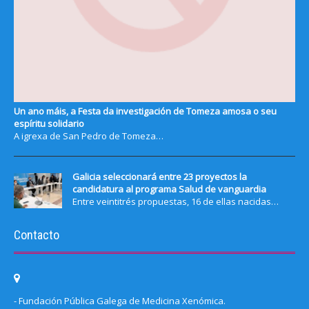
Un ano máis, a Festa da investigación de Tomeza amosa o seu
espíritu solidario
A igrexa de San Pedro de Tomeza…
Galicia seleccionará entre 23 proyectos la
candidatura al programa Salud de vanguardia
Entre veintitrés propuestas, 16 de ellas nacidas…
Contacto
- Fundación Pública Galega de Medicina Xenómica.