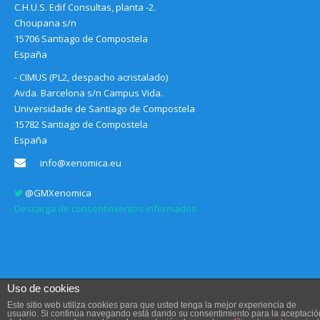
C.H.U.S. Edif Consultas, planta -2.
Choupana s/n
15706 Santiago de Compostela
España
- CIMUS (PL2, despacho acristalado)
Avda. Barcelona s/n Campus Vida.
Universidade de Santiago de Compostela
15782 Santiago de Compostela
España
info@xenomica.eu
@GMXenomica
Descarga de consentimientos informados
Uso de cookies
Este sitio web utiliza cookies para que usted tenga la mejor experiencia de
usuario. Si continúa navegando está dando su consentimiento para la aceptació