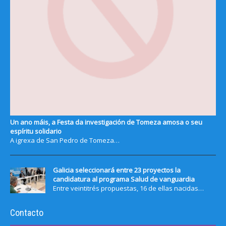
Un ano máis, a Festa da investigación de Tomeza amosa o seu
espíritu solidario
A igrexa de San Pedro de Tomeza…
Galicia seleccionará entre 23 proyectos la
candidatura al programa Salud de vanguardia
Entre veintitrés propuestas, 16 de ellas nacidas…
Contacto