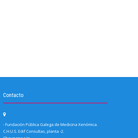
Contacto
- Fundación Pública Galega de Medicina Xenómica.
C.H.U.S. Edif Consultas, planta -2.