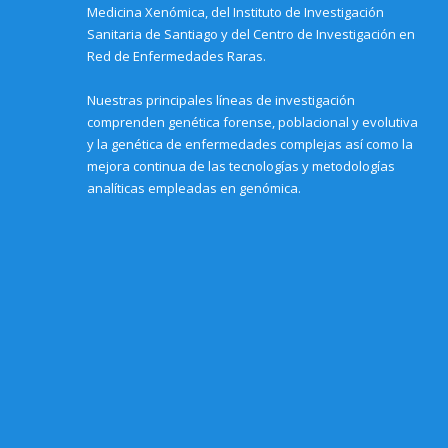
w
n
n
d
n
w
Medicina Xenómica, del Instituto de Investigación
w
d
d
o
d
)
i
o
o
w
o
Sanitaria de Santiago y del Centro de Investigación en
n
w
w
)
w
d
)
)
)
Red de Enfermedades Raras.
o
w
)
Nuestras principales líneas de investigación
comprenden genética forense, poblacional y evolutiva
y la genética de enfermedades complejas así como la
mejora continua de las tecnologías y metodologías
analíticas empleadas en genómica.