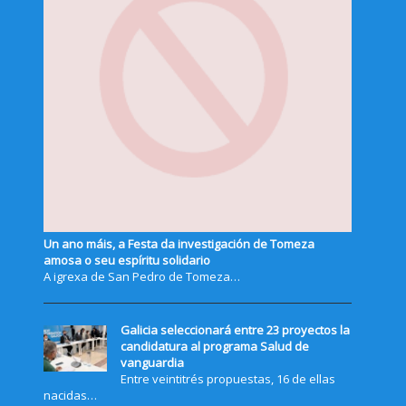
Un ano máis, a Festa da investigación de Tomeza
amosa o seu espíritu solidario
A igrexa de San Pedro de Tomeza…
Galicia seleccionará entre 23 proyectos la
candidatura al programa Salud de
vanguardia
Entre veintitrés propuestas, 16 de ellas
nacidas…