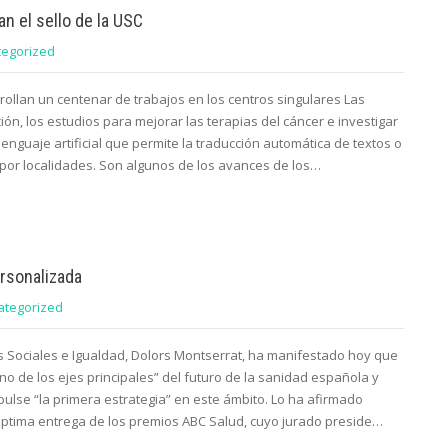
n el sello de la USC
tegorized
rrollan un centenar de trabajos en los centros singulares Las
ión, los estudios para mejorar las terapias del cáncer e investigar
lenguaje artificial que permite la traducción automática de textos o
o por localidades. Son algunos de los avances de los…
ersonalizada
ategorized
os Sociales e Igualdad, Dolors Montserrat, ha manifestado hoy que
o de los ejes principales” del futuro de la sanidad española y
lse “la primera estrategia” en este ámbito. Lo ha afirmado
éptima entrega de los premios ABC Salud, cuyo jurado preside…