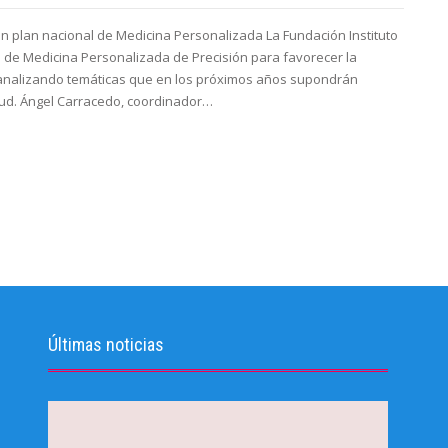
n plan nacional de Medicina Personalizada La Fundación Instituto
de Medicina Personalizada de Precisión para favorecer la
y analizando temáticas que en los próximos años supondrán
lud. Ángel Carracedo, coordinador…
Últimas noticias