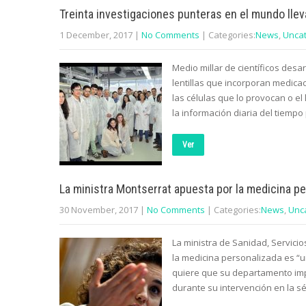
Treinta investigaciones punteras en el mundo lleva
1 December, 2017
|
No Comments
| Categories:
News
,
Unca
Medio millar de científicos desa
lentillas que incorporan medicac
las células que lo provocan o el 
la información diaria del tiemp
Ver
La ministra Montserrat apuesta por la medicina p
30 November, 2017
|
No Comments
| Categories:
News
,
Unc
La ministra de Sanidad, Servici
la medicina personalizada es “un
quiere que su departamento impu
durante su intervención en la s