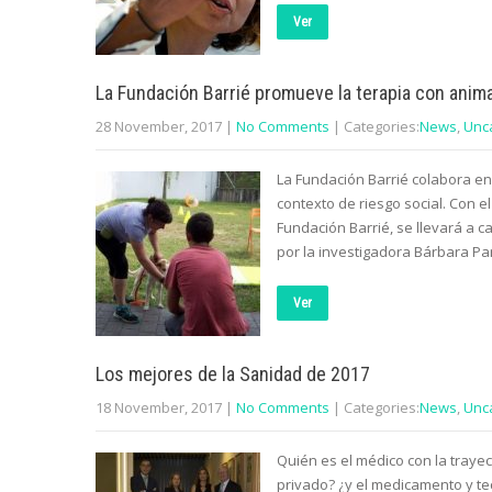
Ver
La Fundación Barrié promueve la terapia con anim
28 November, 2017
|
No Comments
| Categories:
News
,
Unc
La Fundación Barrié colabora e
contexto de riesgo social. Con 
Fundación Barrié, se llevará a 
por la investigadora Bárbara P
Ver
Los mejores de la Sanidad de 2017
18 November, 2017
|
No Comments
| Categories:
News
,
Unc
Quién es el médico con la trayec
privado? ¿y el medicamento y te