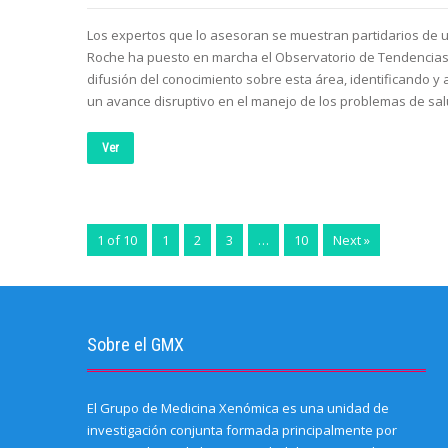
Los expertos que lo asesoran se muestran partidarios de u
Roche ha puesto en marcha el Observatorio de Tendencias 
difusión del conocimiento sobre esta área, identificando 
un avance disruptivo en el manejo de los problemas de sa
Ver
1 of 10
1
2
3
…
10
Next »
Sobre el GMX
El Grupo de Medicina Xenómica es una unidad de
investigación conjunta formada principalmente por