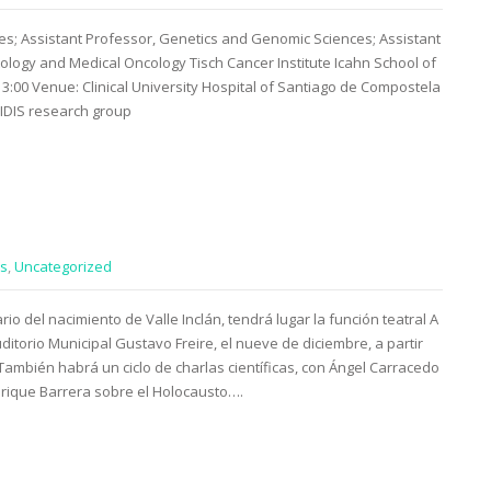
es; Assistant Professor, Genetics and Genomic Sciences; Assistant
ology and Medical Oncology Tisch Cancer Institute Icahn School of
13:00 Venue: Clinical University Hospital of Santiago de Compostela
 IDIS research group
s
,
Uncategorized
io del nacimiento de Valle Inclán, tendrá lugar la función teatral A
itorio Municipal Gustavo Freire, el nueve de diciembre, a partir
También habrá un ciclo de charlas científicas, con Ángel Carracedo
nrique Barrera sobre el Holocausto….