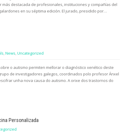
r más destacada de profesionales, instituciones y compañías del
galardones en su séptima edición. El jurado, presidido por…
ls
,
News
,
Uncategorized
s sobre o autismo permiten mellorar o diagnóstico xenético deste
 grupo de investigadores galegos, coordinados polo profesor Ánxel
escifrar unha nova causa do autismo. A orixe dos trastornos do
icina Personalizada
tegorized