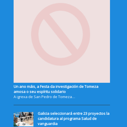
Un ano máis, a Festa da investigación de Tomeza
amosa o seu espíritu solidario
A igrexa de San Pedro de Tomeza…
Galicia seleccionará entre 23 proyectos la
candidatura al programa Salud de
vanguardia