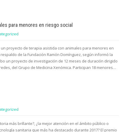
ales para menores en riesgo social
ategorized
n un proyecto de terapia asistida con animales para menores en
el respaldo de la Fundación Ramón Domínguez, según informó la
cabo un proyecto de investigación de 12 meses de duración dirigido
aredes, del Grupo de Medicina Xenómica. Participan 18 menores…
ategorized
toria más brillante?, ¿la mejor atención en el ámbito público o
cnología sanitaria que más ha destacado durante 2017? El premio