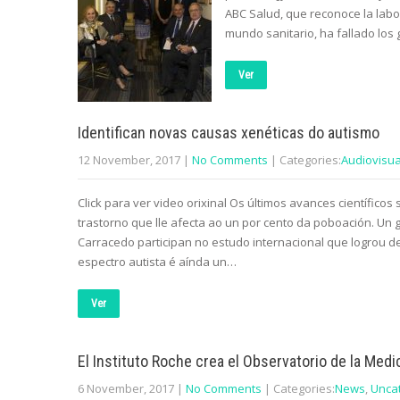
ABC Salud, que reconoce la labo
mundo sanitario, ha fallado los 
Ver
Identifican novas causas xenéticas do autismo
12 November, 2017
|
No Comments
| Categories:
Audiovisua
Click para ver video orixinal Os últimos avances científico
trastorno que lle afecta ao un por cento da poboación. Un
Carracedo participan no estudo internacional que logrou d
espectro autista é aínda un…
Ver
El Instituto Roche crea el Observatorio de la Med
6 November, 2017
|
No Comments
| Categories:
News
,
Unca