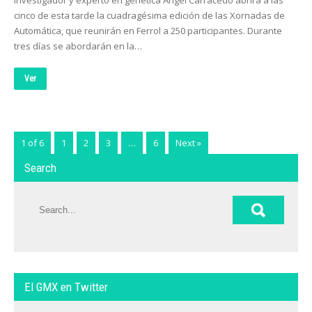
investigador y experto en genética Ángel Carracedo abrirá a las
cinco de esta tarde la cuadragésima edición de las Xornadas de
Automática, que reunirán en Ferrol a 250 participantes. Durante
tres días se abordarán en la…
Ver
1 of 6
1
2
3
…
6
Next »
Search
El GMX en Twitter