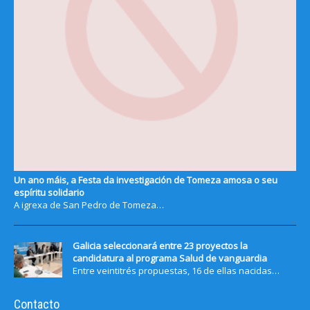
Un ano máis, a Festa da investigación de Tomeza amosa o seu
espíritu solidario
A igrexa de San Pedro de Tomeza…
Galicia seleccionará entre 23 proyectos la
candidatura al programa Salud de vanguardia
Entre veintitrés propuestas, 16 de ellas nacidas…
Contacto