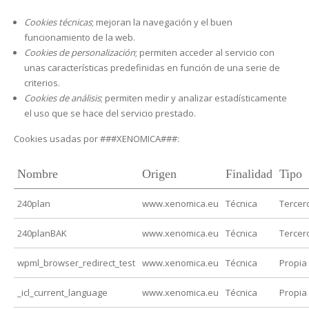
Cookies técnicas
; mejoran la navegación y el buen
funcionamiento de la web.
Cookies de personalización
; permiten acceder al servicio con
unas características predefinidas en función de una serie de
criterios.
Cookies de análisis
; permiten medir y analizar estadísticamente
el uso que se hace del servicio prestado.
Cookies usadas por ###XENOMICA###:
Nombre
Origen
Finalidad
Tipo
240plan
www.xenomica.eu
Técnica
Tercer
240planBAK
www.xenomica.eu
Técnica
Tercer
wpml_browser_redirect_test
www.xenomica.eu
Técnica
Propia
_icl_current_language
www.xenomica.eu
Técnica
Propia