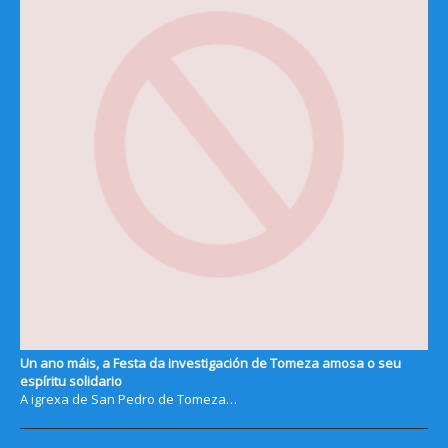
Un ano máis, a Festa da investigación de Tomeza amosa o seu
espíritu solidario
A igrexa de San Pedro de Tomeza…