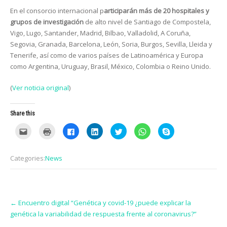
En el consorcio internacional p
articiparán más de 20 hospitales y
grupos de investigación
de alto nivel de Santiago de Compostela,
Vigo, Lugo, Santander, Madrid, Bilbao, Valladolid, A Coruña,
Segovia, Granada, Barcelona, León, Soria, Burgos, Sevilla, Lleida y
Tenerife, así como de varios países de Latinoamérica y Europa
como Argentina, Uruguay, Brasil, México, Colombia o Reino Unido.
(
Ver noticia original
)
Share this
C
C
C
C
C
C
C
l
l
l
l
l
l
l
i
i
i
i
i
i
i
c
c
c
c
c
c
c
k
k
k
k
k
k
k
Categories:
News
t
t
t
t
t
t
t
o
o
o
o
o
o
o
e
p
s
s
s
s
s
m
r
h
h
h
h
h
a
i
a
a
a
a
a
i
n
r
r
r
r
r
Post
l
t
e
e
e
e
e
t
(
o
o
o
o
o
←
Encuentro digital “Genética y covid-19 ¿puede explicar la
navigation
h
O
n
n
n
n
n
genética la variabilidad de respuesta frente al coronavirus?”
i
p
F
L
T
W
S
s
e
a
i
w
h
k
t
n
c
n
i
a
y