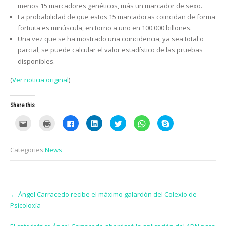
menos 15 marcadores genéticos, más un marcador de sexo.
La probabilidad de que estos 15 marcadoras coincidan de forma
fortuita es minúscula, en torno a uno en 100.000 billones.
Una vez que se ha mostrado una coincidencia, ya sea total o
parcial, se puede calcular el valor estadístico de las pruebas
disponibles.
(
Ver noticia original
)
Share this
C
C
C
C
C
C
C
l
l
l
l
l
l
l
i
i
i
i
i
i
i
c
c
c
c
c
c
c
k
k
k
k
k
k
k
Categories:
News
t
t
t
t
t
t
t
o
o
o
o
o
o
o
e
p
s
s
s
s
s
m
r
h
h
h
h
h
a
i
a
a
a
a
a
i
n
r
r
r
r
r
Post
l
t
e
e
e
e
e
t
(
o
o
o
o
o
←
Ángel Carracedo recibe el máximo galardón del Colexio de
navigation
h
O
n
n
n
n
n
Psicoloxía
i
p
F
L
T
W
S
s
e
a
i
w
h
k
t
n
c
n
i
a
y
o
s
e
k
t
t
p