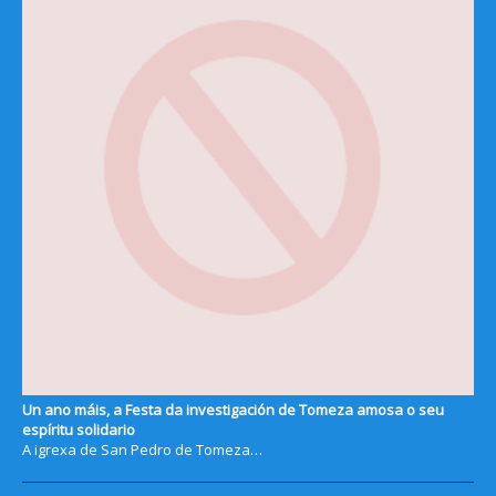
Un ano máis, a Festa da investigación de Tomeza amosa o seu
espíritu solidario
A igrexa de San Pedro de Tomeza…