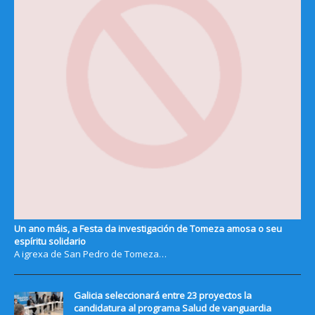
Un ano máis, a Festa da investigación de Tomeza amosa o seu
espíritu solidario
A igrexa de San Pedro de Tomeza…
Galicia seleccionará entre 23 proyectos la
candidatura al programa Salud de vanguardia