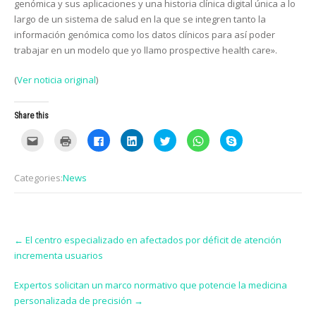
genómica y sus aplicaciones y una historia clínica digital única a lo
largo de un sistema de salud en la que se integren tanto la
información genómica como los datos clínicos para así poder
trabajar en un modelo que yo llamo prospective health care».
(
Ver noticia original
)
Share this
C
C
C
C
C
C
C
l
l
l
l
l
l
l
i
i
i
i
i
i
i
c
c
c
c
c
c
c
k
k
k
k
k
k
k
Categories:
News
t
t
t
t
t
t
t
o
o
o
o
o
o
o
e
p
s
s
s
s
s
m
r
h
h
h
h
h
a
i
a
a
a
a
a
i
n
r
r
r
r
r
Post
l
t
e
e
e
e
e
t
(
o
o
o
o
o
←
El centro especializado en afectados por déficit de atención
navigation
h
O
n
n
n
n
n
incrementa usuarios
i
p
F
L
T
W
S
s
e
a
i
w
h
k
t
n
c
n
i
a
y
o
s
e
k
t
t
p
Expertos solicitan un marco normativo que potencie la medicina
a
i
b
e
t
s
e
f
n
o
d
e
A
(
personalizada de precisión
→
r
n
o
I
r
p
O
i
e
k
n
(
p
p